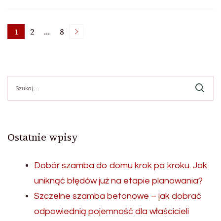
Stronicowanie
1
2
…
8
Strona
Strona
Strona
wpisów
Szukaj:
Ostatnie wpisy
Dobór szamba do domu krok po kroku. Jak
uniknąć błędów już na etapie planowania?
Szczelne szamba betonowe – jak dobrać
odpowiednią pojemność dla właścicieli