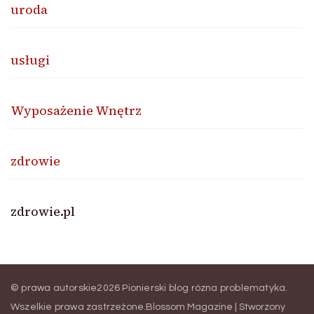
uroda
usługi
Wyposażenie Wnętrz
zdrowie
zdrowie.pl
© prawa autorskie2026
Pionierski blog rózna problematyka
.
Wszelkie prawa zastrzeżone.
Blossom Magazine | Stworzony